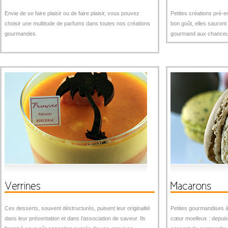
Envie de se faire plaisir ou de faire plaisir, vous pouvez
Petites créations pré-em
choisir une multitude de parfums dans toutes nos créations
bon goût, elles sauront
gourmandes.
gourmand aux chanceux 
Ces desserts, souvent déstructurés, puisent leur originalité
Petites gourmandises à 
dans leur présentation et dans l’association de saveur. Ils
cœur moelleux : depui